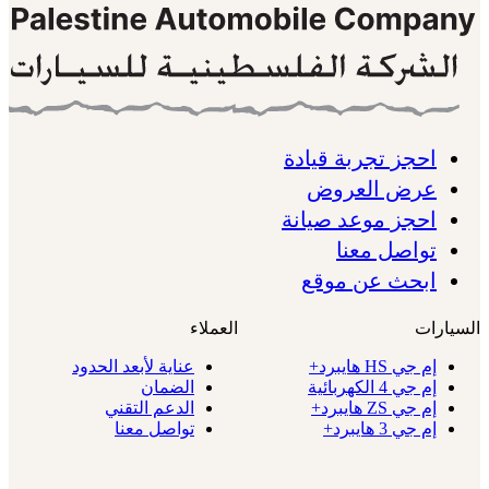
احجز تجربة قيادة
عرض العروض
احجز موعد صيانة
تواصل معنا
ابحث عن موقع
السيارات
العملاء
إم جي HS هايبرد+
عناية لأبعد الحدود
إم جي 4 الكهربائية
الضمان
إم جي ZS هايبرد+
الدعم التقني
إم جي 3 هايبرد+
تواصل معنا