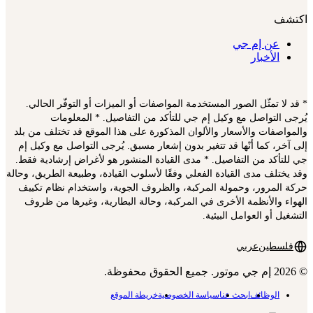
اكتشف
عن إم جي
الأخبار
* قد لا تمثّل الصور المستخدمة المواصفات أو الميزات أو التوفّر الحالي.
يُرجى التواصل مع وكيل إم جي للتأكد من التفاصيل. * المعلومات
والمواصفات والأسعار والألوان المذكورة على هذا الموقع قد تختلف من بلد
إلى آخر، كما أنّها قد تتغير بدون إشعار مسبق. يُرجى التواصل مع وكيل إم
جي للتأكد من التفاصيل. * مدى القيادة المنشور هو لأغراض إرشادية فقط.
وقد يختلف مدى القيادة الفعلي وفقًا لأسلوب القيادة، وطبيعة الطريق، وحالة
حركة المرور، وحمولة المركبة، والظروف الجوية، واستخدام نظام تكييف
الهواء والأنظمة الأخرى في المركبة، وحالة البطارية، وغيرها من ظروف
التشغيل أو العوامل البيئية.
فلسطين
عربي
© 2026 إم جي موتور. جميع الحقوق محفوظة.
الوظائف
ابحث عنا
سياسة الخصوصية
خريطة الموقع