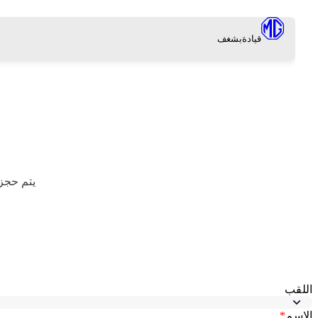
قيادة
بشغف
يتم حجز 