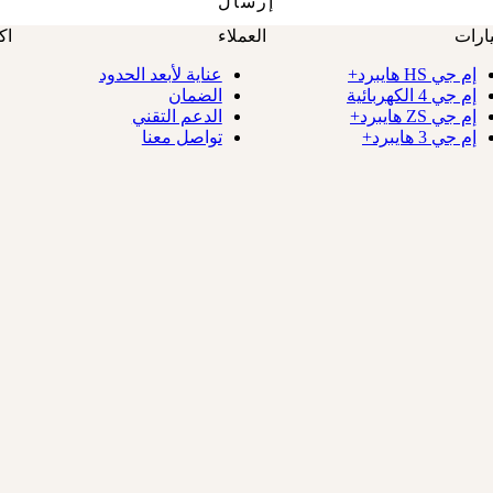
ارات
العملاء
اك
إم جي HS هايبرد+
عناية لأبعد الحدود
إم جي 4 الكهربائية
الضمان
إم جي ZS هايبرد+
الدعم التقني
إم جي 3 هايبرد+
تواصل معنا